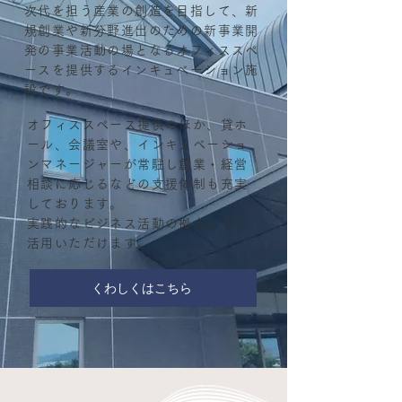
次代を担う産業の創造を目指して、新
規創業や新分野進出のための新事業開
発の事業活動の場となるオフィススペ
ースを提供するインキュベーション施
設です。
オフィススペース提供のほか、貸ホ
ール、会議室や、インキュベーショ
ンマネージャーが常駐し創業・経営
相談に応じるなどの支援体制も充実
しております。
実践的なビジネス活動の拠点として
活用いただけます。
くわしくはこちら