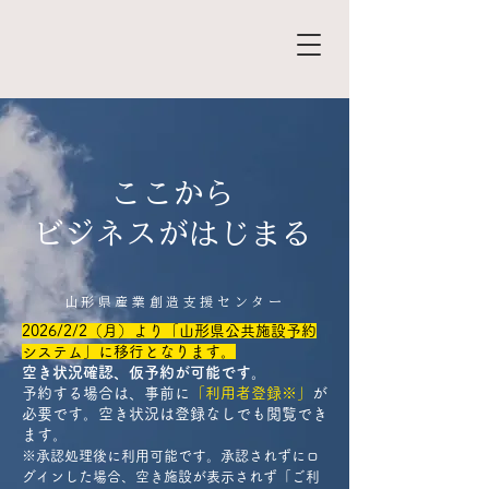
ここから
ビジネスが​はじまる
​山形県産業創造支援センター
2026/2/2（月）より「山形県公共施設予約
システム」に移行となります。​
​空き状況確認、仮予約が可能です。
予約する場合は、事前に
「利用者登録※」
が
必要です。空き状況は登録なしでも閲覧でき
ます。
※承認処理後に利用可能です。承認されずにロ
グインした場合、空き施設が表示されず「ご利