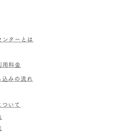
センターとは
利用料金
し込みの流れ
について
法
覧